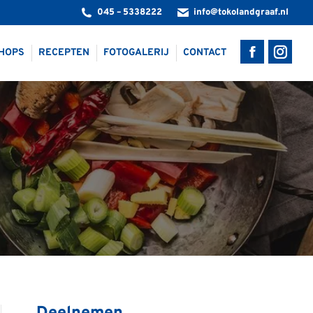
045 – 5338222
info@tokolandgraaf.nl
HOPS
RECEPTEN
FOTOGALERIJ
CONTACT
Facebook
Insta
page
page
opens
opens
in
in
new
new
window
windo