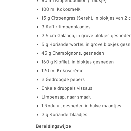
80 ml Kippenbouillon (1 blokje)
100 ml Kokosmelk
15 g Citroengras (Sereh), in blokjes van 2 
3 Kaffir-limoenblaadjes
2,5 cm Galanga, in grove blokjes gesnede
5 g Korianderwortel, in grove blokjes ges
45 g Champignons, gesneden
160 g Kipfilet, in blokjes gesneden
120 ml Kokoscrème
2 Gedroogde pepers
Enkele druppels vissaus
Limoensap, naar smaak
1 Rode ui, gesneden in halve maantjes
2 g Korianderblaadjes
Bereidingswijze