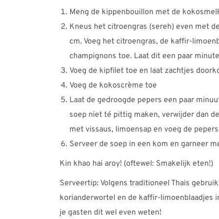
Meng de kippenbouillon met de kokosmelk
Kneus het citroengras (sereh) even met de 
cm. Voeg het citroengras, de kaffir-limoen
champignons toe. Laat dit een paar minut
Voeg de kipfilet toe en laat zachtjes doorko
Voeg de kokoscrème toe
Laat de gedroogde pepers een paar minuutje
soep niet té pittig maken, verwijder dan d
met vissaus, limoensap en voeg de pepers 
Serveer de soep in een kom en garneer me
Kin khao hai aroy! (oftewel: Smakelijk eten!)
Serveertip: Volgens traditioneel Thais gebruik
korianderwortel en de kaffir-limoenblaadjes in
je gasten dit wel even weten!