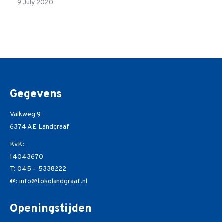
9 July 2020
Gegevens
Valkweg 9
6374 AE Landgraaf
KvK:
14043670
T:
045 – 5338222
@:
info@tokolandgraaf.nl
Openingstijden